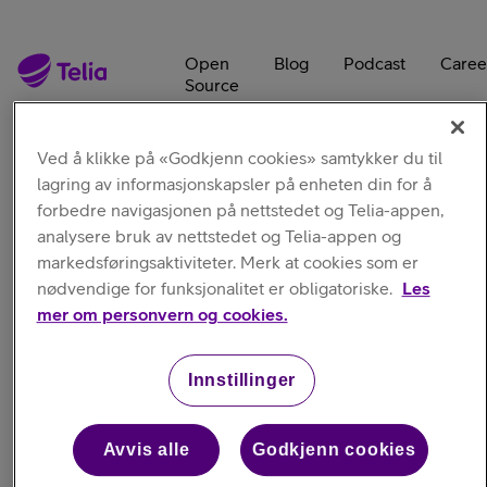
Open
Blog
Podcast
Caree
Source
Ved å klikke på «Godkjenn cookies» samtykker du til
lagring av informasjonskapsler på enheten din for å
forbedre navigasjonen på nettstedet og Telia-appen,
analysere bruk av nettstedet og Telia-appen og
markedsføringsaktiviteter. Merk at cookies som er
Blog
nødvendige for funksjonalitet er obligatoriske.
Les
mer om personvern og cookies.
Engineering & UX Blog
Innstillinger
Avvis alle
Godkjenn cookies