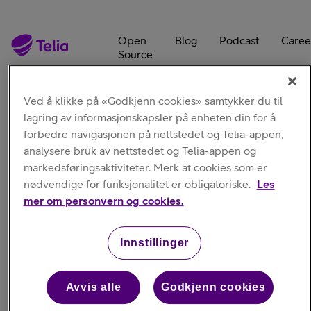
Open
Blog
Podcast
Caree
Source
Ved å klikke på «Godkjenn cookies» samtykker du til
lagring av informasjonskapsler på enheten din for å
forbedre navigasjonen på nettstedet og Telia-appen,
analysere bruk av nettstedet og Telia-appen og
markedsføringsaktiviteter. Merk at cookies som er
Blog
nødvendige for funksjonalitet er obligatoriske.
Les
mer om personvern og cookies.
Engineering & UX Blog
Innstillinger
Avvis alle
Godkjenn cookies